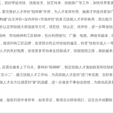
训模式，抓好带徒传技、技能攻关、技艺传承、技能推广等工作，加快培养更
，要完善好人才评价“指挥棒”作用，为人才发挥作用、施展才华提供更加
，构建“自主评价+业内评价+市场评价”的多元技能人才评价格局，突出
价认定和技能大师选拔等方式，强竞技、快认定、优评价，进一步释放技能
模精神、劳动精神和工匠精神，充分利用报刊、广播、电视、网络等媒体，
做优叫响工匠品牌，改变部分民众对技校的偏见，转变“技校生低人一等”的
人才的良好氛围，促使更多劳动者走技能成才、技能报国之路，激励越来
，还需在服务上下功夫。要种好“梧桐树”，制定技能人才激励政策和扶助机
“店小二”，建立技能人才工作站，为高技能人才提供“进门有优惠、在职
能人才全方位感受到“家”的温暖，进一步激发干事创业热情，为推动高质
途，版权归原作者所有，如有异议，敬请后台联络我们，议定合作或删除