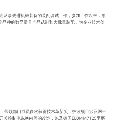
长期从事先进机械装备的装配调试工作，参加工作以来，累
个品种的数显量具产品试制和大批量装配，为企业技术创
，带领部门成员多次获得技术革新奖，技改项目涉及网带
ELBMM7125
开关控制电磁换向阀的改造，以及德国
平磨