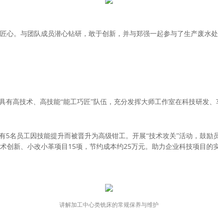
匠心。与团队成员潜心钻研，敢于创新，并与郑强一起参与了生产废水处
具有高技术、高技能“能工巧匠”队伍，充分发挥大师工作室在科技研发、车
5
有
名员工因技能提升而被晋升为高级钳工。开展“技术攻关”活动，鼓励
15
25
术创新、小改小革项目
项，节约成本约
万元。助力企业科技项目的
讲解加工中心类铣床的常规保养与维护