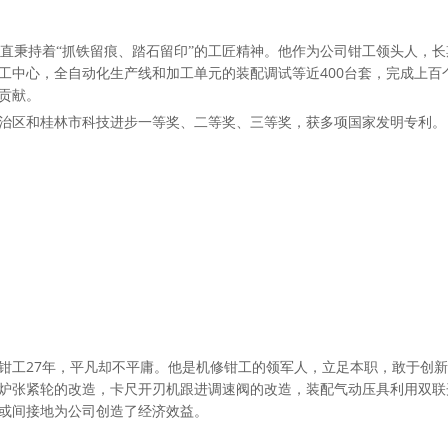
直秉持着“抓铁留痕、踏石留印”的工匠精神。他作为公司钳工领头人，
400
工中心，全自动化生产线和加工单元的装配调试等近
台套，完成上百
贡献。
治区和桂林市科技进步一等奖、二等奖、三等奖，获多项国家发明专利。
27
钳工
年，平凡却不平庸。他是机修钳工的领军人，立足本职，敢于创新
炉张紧轮的改造，卡尺开刃机跟进调速阀的改造，装配气动压具利用双联
或间接地为公司创造了经济效益。